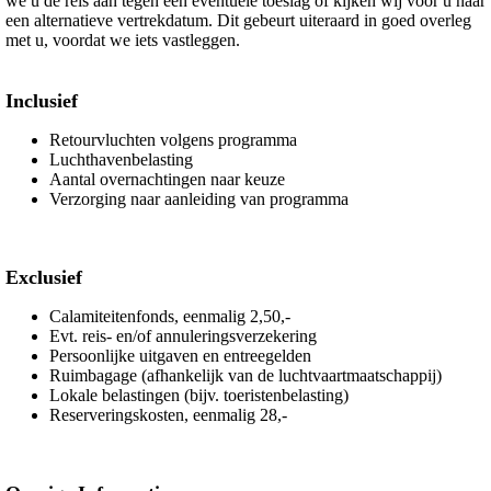
we u de reis aan tegen een eventuele toeslag of kijken wij voor u naar
een alternatieve vertrekdatum. Dit gebeurt uiteraard in goed overleg
met u, voordat we iets vastleggen.
Inclusief
Retourvluchten volgens programma
Luchthavenbelasting
Aantal overnachtingen naar keuze
Verzorging naar aanleiding van programma
Exclusief
Calamiteitenfonds, eenmalig 2,50,-
Evt. reis- en/of annuleringsverzekering
Persoonlijke uitgaven en entreegelden
Ruimbagage (afhankelijk van de luchtvaartmaatschappij)
Lokale belastingen (bijv. toeristenbelasting)
Reserveringskosten, eenmalig 28,-