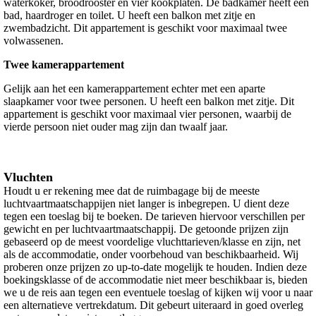
waterkoker, broodrooster en vier kookplaten. De badkamer heeft een
bad, haardroger en toilet. U heeft een balkon met zitje en
zwembadzicht. Dit appartement is geschikt voor maximaal twee
volwassenen.
Twee kamerappartement
Gelijk aan het een kamerappartement echter met een aparte
slaapkamer voor twee personen. U heeft een balkon met zitje. Dit
appartement is geschikt voor maximaal vier personen, waarbij de
vierde persoon niet ouder mag zijn dan twaalf jaar.
Vluchten
Houdt u er rekening mee dat de ruimbagage bij de meeste
luchtvaartmaatschappijen niet langer is inbegrepen. U dient deze
tegen een toeslag bij te boeken. De tarieven hiervoor verschillen per
gewicht en per luchtvaartmaatschappij. De getoonde prijzen zijn
gebaseerd op de meest voordelige vluchttarieven/klasse en zijn, net
als de accommodatie, onder voorbehoud van beschikbaarheid. Wij
proberen onze prijzen zo up-to-date mogelijk te houden. Indien deze
boekingsklasse of de accommodatie niet meer beschikbaar is, bieden
we u de reis aan tegen een eventuele toeslag of kijken wij voor u naar
een alternatieve vertrekdatum. Dit gebeurt uiteraard in goed overleg